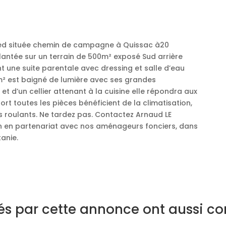
pied située chemin de campagne à Quissac à20
antée sur un terrain de 500m² exposé Sud arrière
t une suite parentale avec dressing et salle d’eau
7m² est baigné de lumière avec ses grandes
t d’un cellier attenant à la cuisine elle répondra aux
ort toutes les pièces bénéficient de la climatisation,
ts roulants. Ne tardez pas. Contactez Arnaud LE
n en partenariat avec nos aménageurs fonciers, dans
anie.
sés par cette annonce ont aussi co