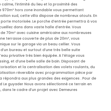
calme, l’intimité du lieu et la proximité des
e 970m² hors zone inondable vous permettant
osition sud, cette villa dispose de nombreux atouts. En
 porte motorisée. Le porche d’entrée permettra à vos
ccueillez dans dans vaste halle d’entrée. Vous
e de 70m² avec cuisine américaine aux nombreuses
une terrasse couverte de plus de 20m², vous
unique sur le garage via un beau cellier. Vous
un bureau et surtout d’une très belle suite
eau privative très bien équipée. A l’étage vous
ing, et d’une belle salle de bain. Disposant de
orisation et la centralisation des volets roulants, du
tisation réversible avec programmation pièce par
lla répondra aux plus grandes des exigences . Pour de
d Le guyader Nous avons sélectionné ce terrain en
, dans le cadre d’un projet avec Demeures