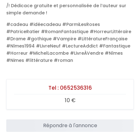
/! Dédicace gratuite et personnalisée de l’auteur sur
simple demande !
#cadeau #idéecadeau #ParmiLesRoses
#PatriceRatier #RomanFantastique #HorreurLittéraire
#Drame #gothique #Vampire #LittératureFrançaise
#Nîmes1994 #LivreNeuf #LectureAddict #Fantastique
#Horreur #MichelLacombe #LivreÀVendre #Nîmes
#Nimes #littérature #roman
Tel :
0652536316
10 €
Répondre à l'annonce