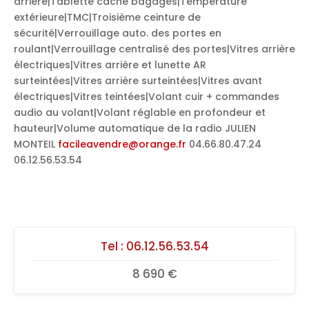
arrière|Tablette cache bagages|Température
extérieure|TMC|Troisième ceinture de
sécurité|Verrouillage auto. des portes en
roulant|Verrouillage centralisé des portes|Vitres arrière
électriques|Vitres arrière et lunette AR
surteintées|Vitres arrière surteintées|Vitres avant
électriques|Vitres teintées|Volant cuir + commandes
audio au volant|Volant réglable en profondeur et
hauteur|Volume automatique de la radio JULIEN
MONTEIL
facileavendre@orange.fr
04.66.80.47.24
06.12.56.53.54
Tel :
06.12.56.53.54
8 690 €