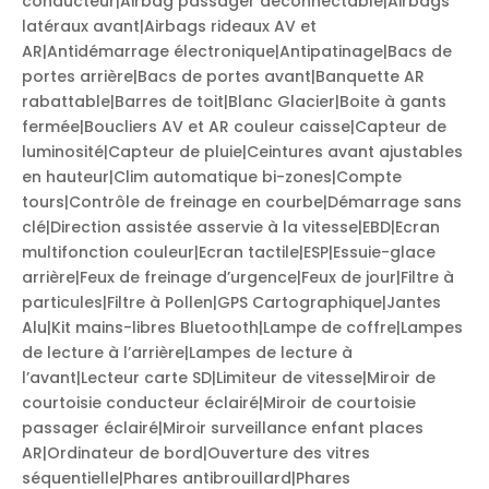
conducteur|Airbag passager déconnectable|Airbags
latéraux avant|Airbags rideaux AV et
AR|Antidémarrage électronique|Antipatinage|Bacs de
portes arrière|Bacs de portes avant|Banquette AR
rabattable|Barres de toit|Blanc Glacier|Boite à gants
fermée|Boucliers AV et AR couleur caisse|Capteur de
luminosité|Capteur de pluie|Ceintures avant ajustables
en hauteur|Clim automatique bi-zones|Compte
tours|Contrôle de freinage en courbe|Démarrage sans
clé|Direction assistée asservie à la vitesse|EBD|Ecran
multifonction couleur|Ecran tactile|ESP|Essuie-glace
arrière|Feux de freinage d’urgence|Feux de jour|Filtre à
particules|Filtre à Pollen|GPS Cartographique|Jantes
Alu|Kit mains-libres Bluetooth|Lampe de coffre|Lampes
de lecture à l’arrière|Lampes de lecture à
l’avant|Lecteur carte SD|Limiteur de vitesse|Miroir de
courtoisie conducteur éclairé|Miroir de courtoisie
passager éclairé|Miroir surveillance enfant places
AR|Ordinateur de bord|Ouverture des vitres
séquentielle|Phares antibrouillard|Phares