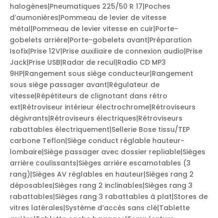
halogènes|Pneumatiques 225/50 R 17|Poches
d’aumonières|Pommeau de levier de vitesse
métal|Pommeau de levier vitesse en cuir|Porte-
gobelets arrière|Porte-gobelets avant|Préparation
Isofix|Prise 12V|Prise auxiliaire de connexion audio|Prise
Jack|Prise USB|Radar de recul|Radio CD MP3
9HP|Rangement sous siège conducteur|Rangement
sous siège passager avant|Régulateur de
vitesse|Répétiteurs de clignotant dans rétro
ext|Rétroviseur intérieur électrochrome|Rétroviseurs
dégivrants|Rétroviseurs électriques|Rétroviseurs
rabattables électriquement|Sellerie Bose tissu/TEP
carbone Teflon|Siège conduct réglable hauteur-
lombaire|Siège passager avec dossier repliable|Sièges
arrière coulissants|Sièges arrière escamotables (3
rang)|Sièges AV réglables en hauteur|Sièges rang 2
déposables|Sièges rang 2 inclinables|Sièges rang 3
rabattables|Sièges rang 3 rabattables à plat|Stores de
vitres latérales|Système d’accès sans clé|Tablette