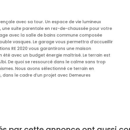
vençale avec sa tour. Un espace de vie lumineux
, une suite parentale en rez-de-chaussée pour votre
étage avec la salle de bains commune composée
double vasques. Le garage vous permettra d’accueillir
ations RE 2020 vous garantirons une maison
n été avec un budget énergie maîtrisé. Le terrain est
bi. De quoi se ressourcé dans le calme sans trop
nismes. Nous avons sélectionné ce terrain en
, dans le cadre d’un projet avec Demeures
sés par cette annonce ont aussi co