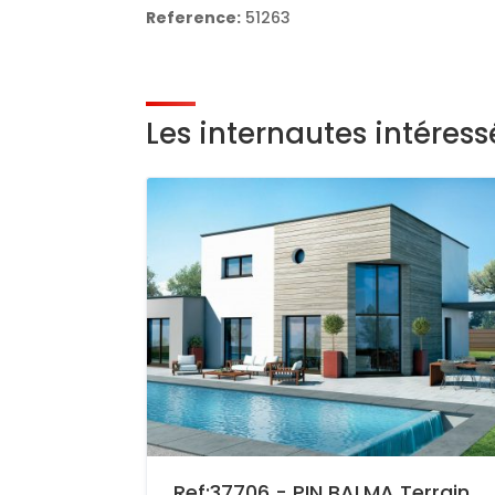
Reference:
51263
Les internautes intéres
Ref:37706 - PIN BALMA Terrain