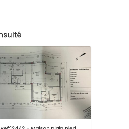
nsulté
Ref:12442 - Maison plain pied