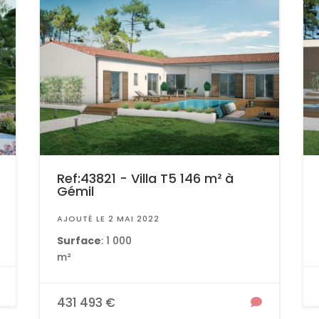
Ref:43821 - Villa T5 146 m² à
Gémil
AJOUTÉ LE 2 MAI 2022
Surface
: 1 000
m²
431 493 €